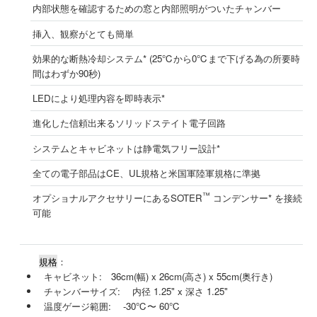
内部状態を確認するための窓と内部照明がついたチャンバー
挿入、観察がとても簡単
効果的な断熱冷却システム* (25℃から0℃まで下げる為の所要時
間はわずか90秒)
LEDにより処理内容を即時表示*
進化した信頼出来るソリッドステイト電子回路
システムとキャビネットは静電気フリー設計*
全ての電子部品はCE、UL規格と米国軍陸軍規格に準拠
™
オプショナルアクセサリーにあるSOTER
コンデンサー* を接続
可能
規格
：
キャビネット: 36cm(幅) x 26cm(高さ) x 55cm(奥行き)
チャンバーサイズ: 内径 1.25" x 深さ 1.25"
温度ゲージ範囲: -30℃〜 60℃