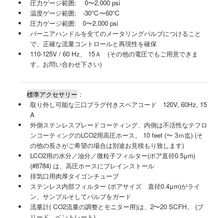
圧力ゲージ範囲: 0〜2,000 psi
温度ゲージ範囲: -30℃〜60℃
圧力ゲージ範囲: 0〜2,000 psi
バーニアハンドルを全てのメータリングバルブにつけること
で、正確な流量コントロールと再現性を確保
110-125V / 60 Hz、 15Ａ (その他の電圧でもご用意できま
す。お問い合わせ下さい)
標準アクセサリー
：
取り外し可能な三口プラグ付きスペアコード 120V, 60Hz, 15
A
外側ステンレスブレードコーティング、内側は不活性なテフロ
ンコーティングのLCO2用高圧ホース。 10 feet (〜 3ｍ迄) (そ
の他の長さがご希望の場合は別途お見積もり致します)
LCO2用の水分／油分／微粒子フィルター(ポア直径0.5μm)
(#8784) は、高圧ホースにプレインストール
排気口用肉厚タイゴンチューブ
ステンレス内部フィルター (ポアサイズ 直径0.4μm)がライ
ン、サンプルそしてバルブをガード
流量計( CO2流量の調整とモニター用)は、2〜20 SCFH。 (ブ
リード、ベントレート)