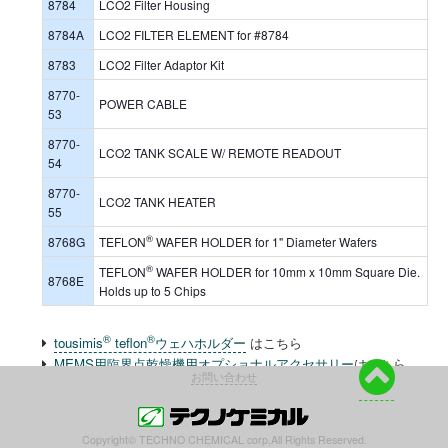
8784
LCO2 Filter Housing
8784A
LCO2 FILTER ELEMENT for #8784
8783
LCO2 Filter Adaptor Kit
8770-
POWER CABLE
53
8770-
LCO2 TANK SCALE W/ REMOTE READOUT
54
8770-
LCO2 TANK HEATER
55
®
8768G
TEFLON
WAFER HOLDER for 1" Diameter Wafers
®
TEFLON
WAFER HOLDER for 10mm x 10mm Square Die.
8768E
Holds up to 5 Chips
®
®
tousimis
teflon
ウェハホルダー
はこちら
MEMS用臨界点乾燥機用オプショナルアクセサリー
はこちら
お問い合わせ
Copyright© TECHNO CHEMICAL corp,All Rights Reserved.