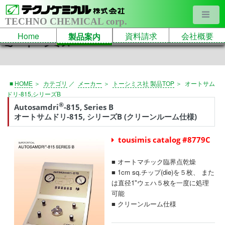
TECHNO CHEMICAL corp.
Home
資料請求
会社概要
製品案内
トーシミス
■
HOME
＞
カテゴリ
／
メーカー
＞
トーシミス社 製品TOP
＞
オートサム
ドリ-815,シリーズB
®
Autosamdri
-815, Series B
オートサムドリ-815, シリーズB (クリーンルーム仕様)
tousimis catalog #8779C
■ オートマチック臨界点乾燥
■ 1cm sq.チップ(die)を５枚、 また
は直径1"ウェハ５枚を一度に処理
可能
■ クリーンルーム仕様