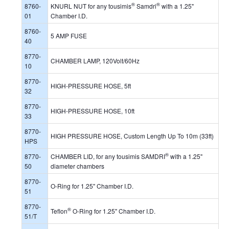
®
®
8760-
KNURL NUT for any tousimis
Samdri
with a 1.25"
01
Chamber I.D.
8760-
5 AMP FUSE
40
8770-
CHAMBER LAMP, 120Volt/60Hz
10
8770-
HIGH-PRESSURE HOSE, 5ft
32
8770-
HIGH-PRESSURE HOSE, 10ft
33
8770-
HIGH PRESSURE HOSE, Custom Length Up To 10m (33ft)
HPS
®
8770-
CHAMBER LID, for any tousimis SAMDRI
with a 1.25"
50
diameter chambers
8770-
O-Ring for 1.25" Chamber I.D.
51
8770-
®
Teflon
O-Ring for 1.25" Chamber I.D.
51/T