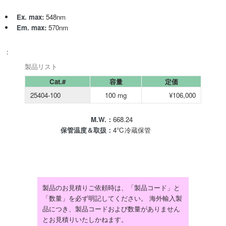
Ex. max:
548nm
Em. max:
570nm
:
製品リスト
Cat.#
容量
定価
25404-100
100 mg
¥106,000
M.W.：
668.24
保管温度＆取扱：
4℃冷蔵保管
製品のお見積りご依頼時は、「製品コード」と
「数量」を必ず明記してください。 海外輸入製
品につき、製品コードおよび数量がありません
とお見積りいたしかねます。