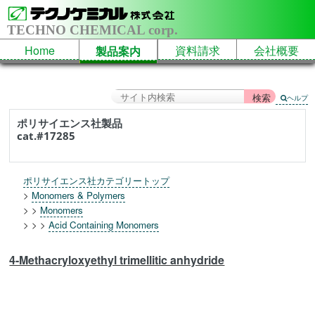
TECHNO CHEMICAL corp.
Home
資料請求
会社概要
製品案内
ヘルプ
ポリサイエンス社製品
cat.#17285
ポリサイエンス社カテゴリートップ
>
Monomers & Polymers
> >
Monomers
> > >
Acid Containing Monomers
4-Methacryloxyethyl trimellitic anhydride