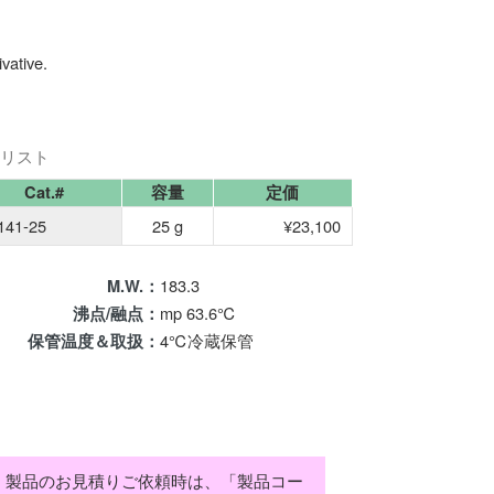
vative.
リスト
Cat.#
容量
定価
141-25
25 g
¥23,100
183.3
M.W.：
mp 63.6℃
沸点/融点：
4℃冷蔵保管
保管温度＆取扱：
製品のお見積りご依頼時は、「製品コー