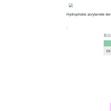
Hydrophobic acrylamide deri
:
製品
03