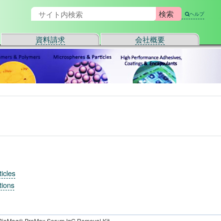
ヘルプ
資料請求
会社概要
icles
tions
ioMag® ProMax Serum IgG Removal Kit