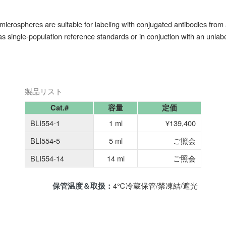
microspheres are suitable for labeling with conjugated antibodies from
 single-population reference standards or in conjuction with an unlabe
製品リスト
Cat.#
容量
定価
BLI554-1
1 ml
¥139,400
BLI554-5
5 ml
ご照会
BLI554-14
14 ml
ご照会
4℃冷蔵保管/禁凍結/遮光
保管温度＆取扱：