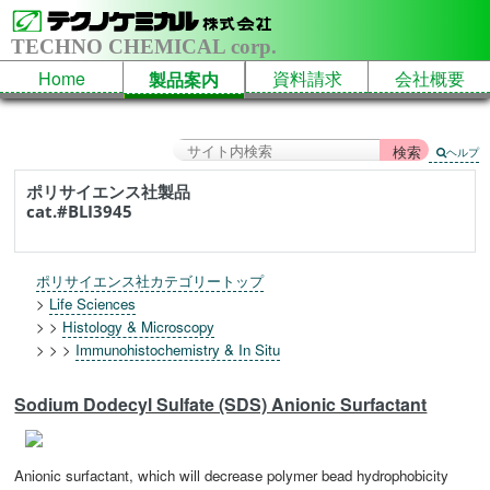
TECHNO CHEMICAL corp.
Home
資料請求
会社概要
製品案内
ヘルプ
ポリサイエンス社製品
cat.#BLI3945
ポリサイエンス社カテゴリートップ
>
Life Sciences
> >
Histology & Microscopy
> > >
Immunohistochemistry & In Situ
Sodium Dodecyl Sulfate (SDS) Anionic Surfactant
Anionic surfactant, which will decrease polymer bead hydrophobicity