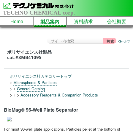
TECHNO CHEMICAL corp.
Home
資料請求
会社概要
製品案内
ヘルプ
ポリサイエンス社製品
cat.#8MB4109S
ポリサイエンス社カテゴリートップ
>
Microspheres & Particles
> >
General Catalog
> > >
Accessory Reagents & Companion Products
BioMag® 96-Well Plate Separator
For most 96-well plate applications. Particles pellet at the bottom of