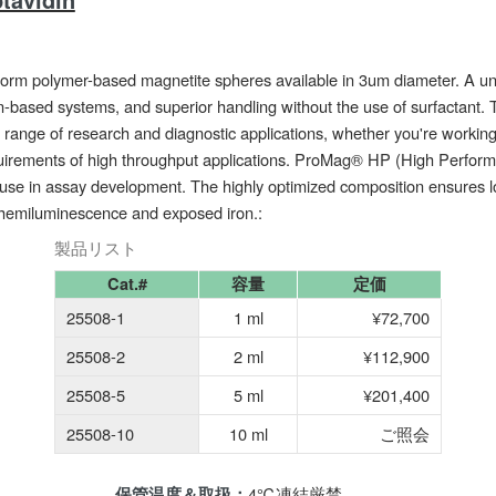
orm polymer-based magnetite spheres available in 3um diameter. A u
in-based systems, and superior handling without the use of surfactant.
a range of research and diagnostic applications, whether you're working
quirements of high throughput applications. ProMag® HP (High Perfor
 use in assay development. The highly optimized composition ensures l
 chemiluminescence and exposed iron.:
製品リスト
Cat.#
容量
定価
25508-1
1 ml
¥72,700
25508-2
2 ml
¥112,900
25508-5
5 ml
¥201,400
25508-10
10 ml
ご照会
4℃凍結厳禁
保管温度＆取扱：