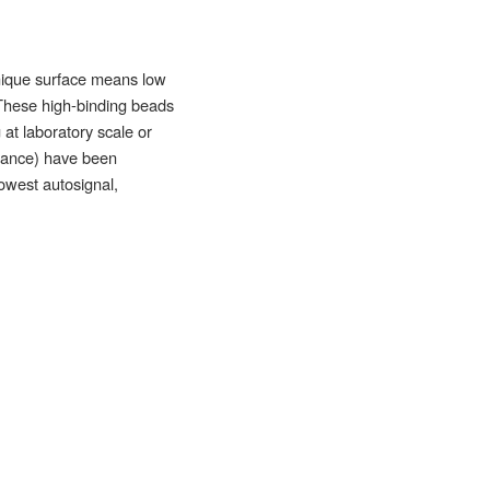
nique surface means low
 These high-binding beads
 at laboratory scale or
mance) have been
owest autosignal,