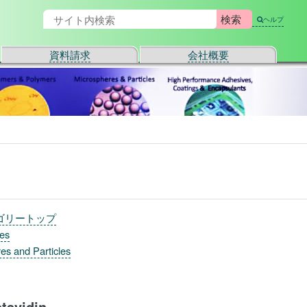
ヘルプ
資料請求
会社概要
ゴリートップ
les
es and Particles
tavidin