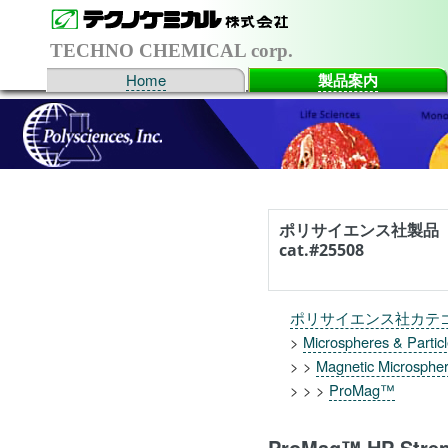
TECHNO CHEMICAL corp.
Home
製品案内
ポリサイエンス社製品
cat.#25508
ポリサイエンス社カテ
>
Microspheres & Partic
> >
Magnetic Microspher
> > >
ProMag™
ProMag™ HP Strep