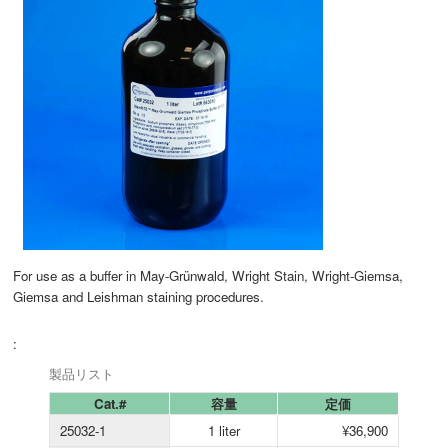
For use as a buffer in May-Grünwald, Wright Stain, Wright-Giemsa,
Giemsa and Leishman staining procedures.
:
製品リスト
Cat.#
容量
定価
25032-1
1 liter
¥36,900