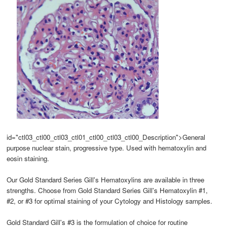
id="ctl03_ctl00_ctl03_ctl01_ctl00_ctl03_ctl00_Description">General
purpose nuclear stain, progressive type. Used with hematoxylin and
eosin staining.
Our Gold Standard Series Gill's Hematoxylins are available in three
strengths. Choose from Gold Standard Series Gill's Hematoxylin #1,
#2, or #3 for optimal staining of your Cytology and Histology samples.
Gold Standard Gill's #3 is the formulation of choice for routine