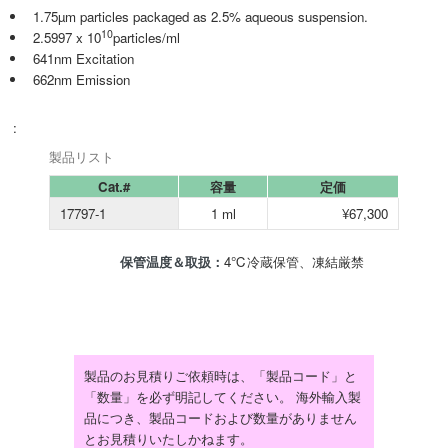
1.75µm particles packaged as 2.5% aqueous suspension.
10
2.5997 x 10
particles/ml
641nm Excitation
662nm Emission
:
製品リスト
Cat.#
容量
定価
17797-1
1 ml
¥67,300
保管温度＆取扱：
4℃冷蔵保管、凍結厳禁
製品のお見積りご依頼時は、「製品コード」と
「数量」を必ず明記してください。 海外輸入製
品につき、製品コードおよび数量がありません
とお見積りいたしかねます。