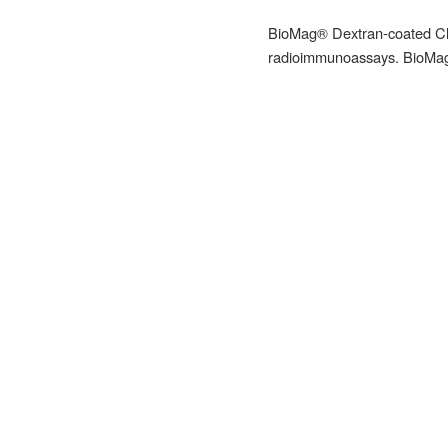
BioMag® Dextran-coated Charc
radioimmunoassays. BioMag®