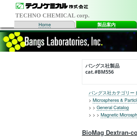
TECHNO CHEMICAL corp.
Home
製品案内
バングス社製品
cat.#BM556
バングス社カテゴリー
>
Microspheres & Partic
> >
General Catalog
> > >
Magnetic Microsph
BioMag Dextran-co