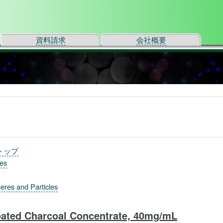
資料請求
会社概要
トップ
les
eres and Particles
ated Charcoal Concentrate, 40mg/mL