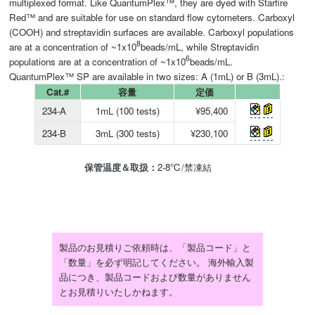
multiplexed format. Like QuantumPlex™, they are dyed with Starfire
Red™ and are suitable for use on standard flow cytometers. Carboxyl
(COOH) and streptavidin surfaces are available. Carboxyl populations
8
are at a concentration of ~1x10
beads/mL, while Streptavidin
6
populations are at a concentration of ~1x10
beads/mL.
QuantumPlex™ SP are available in two sizes: A (1mL) or B (3mL).:
Cat.#
容量
定価
234-A
1mL (100 tests)
¥95,400
234-B
3mL (300 tests)
¥230,100
保管温度＆取扱：
2-8℃/禁凍結
製品のお見積りご依頼時は、「製品コード」と
「数量」を必ず明記してください。 海外輸入製
品につき、製品コードおよび数量がありません
とお見積りいたしかねます。