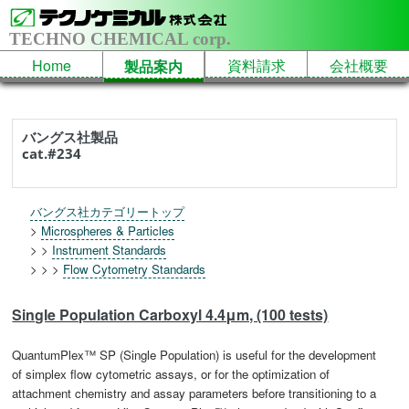
TECHNO CHEMICAL corp.
Home
資料請求
会社概要
製品案内
バングス社製品
cat.#234
バングス社カテゴリートップ
>
Microspheres & Particles
> >
Instrument Standards
> > >
Flow Cytometry Standards
Single Population Carboxyl 4.4μm, (100 tests)
QuantumPlex™ SP (Single Population) is useful for the development
of simplex flow cytometric assays, or for the optimization of
attachment chemistry and assay parameters before transitioning to a